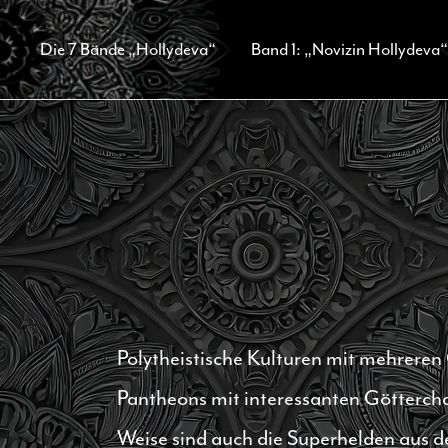
Zum
Die 7 Bände „Hollydeva“
Band 1: „Novizin Hollydeva“
Inhalt
springen
Polytheistische Kulturen mit mehreren
Pantheons mit interessanten Göttercha
Weise sind auch die Superhelden aus 