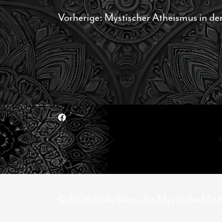
Beitragsnavigation
Vorherige:
Mystischer Atheismus in der
© 2026 Hollydeva, das Mystische Mädc