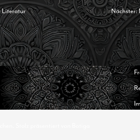
 Literatur
Nächster:
Fr
R
I
hen. Stolz präsentiert von
Botiga