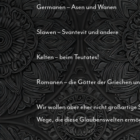
Germanen – Asen und Wanen
Slawen – Svantevit und andere
Kelten – beim Teutates!
Romanen – die Götter der Griechen u
Wir wollen aber eher nicht großartig
Wege, die diese Glaubenswelten ermög