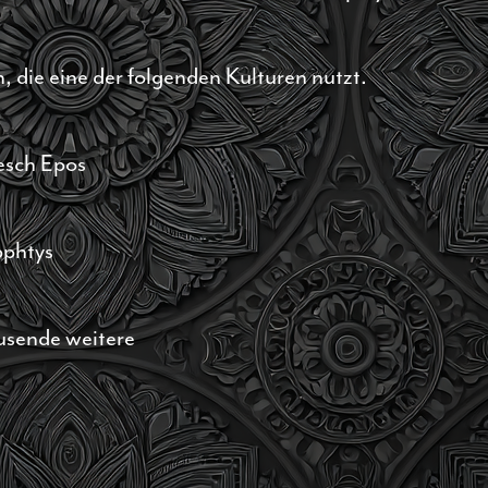
, die eine der folgenden Kulturen nutzt.
esch Epos
pphtys
usende weitere