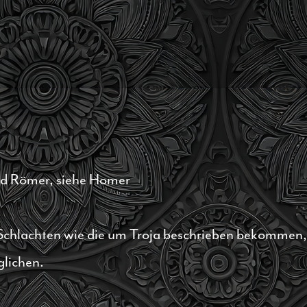
nd Römer, siehe Homer
e Schlachten wie die um Troja beschrieben bekommen
lichen.