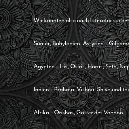
Wir könnten also nach Literatur suchen
Sumer, Babylonien, Assyrien – Gilgam
Ägypten – Isis, Osiris, Horus, Seth, Ne
Indien – Brahma, Vishnu, Shiva und ta
Afrika – Orishas, Götter des Voodoo