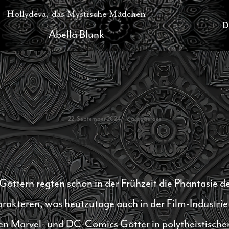
Hollydeva, das Mystische Mädchen
D
Abella Blunk
22. September 2024
clausdgerdes
Polytheismus in der Literatur
 Göttern regten schon in der Frühzeit die Phantasie
rakteren, was heutzutage auch in der Film-Industrie 
den Marvel- und DC-Comics Götter in polytheistisch