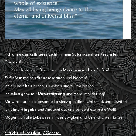
»Ich atme
dunkelblaues Licht
in mein Saturn-Zentrum (
sechstes
Chakra
)!
Ich lasse das dunkle Blau aus den
Meeren
in mich einfließen!
Es fließt in meinen
Sinnesorgane
n und Nerven!
Ich bin bereit zu lernen, zu wissen und zu realisieren!
Ich selbst gebe mir
Unterstützung
und Herausforderung!
Mir wird durch die gesamte Existenz geholfen, Unterstützung gewährt!
Ich atme
Hingabe
und Andacht aus und sende diese in die Welt!
Mögen sich alle Lebewesen in der Ewigkeit und Unendlichkeit tanzen!«
zurück zur Übersicht „7 Gebete“