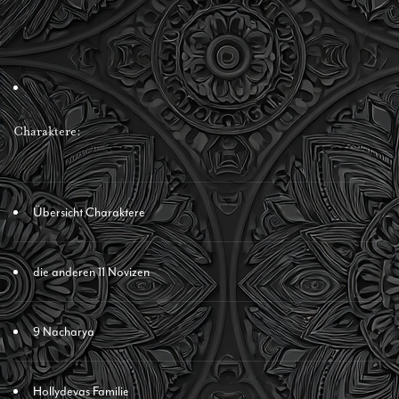
Charaktere:
Übersicht Charaktere
die anderen 11 Novizen
9 Nacharya
Hollydevas Familie