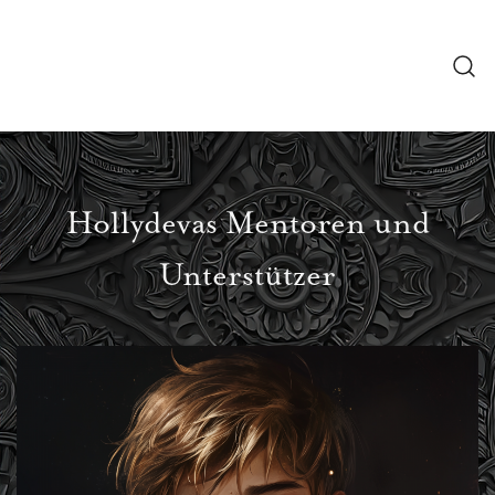
Zum
Hollydeva, das
Inhalt
Mystische
springen
Mädchen
Abella Blunk
Hollydevas Mentoren und
Unterstützer